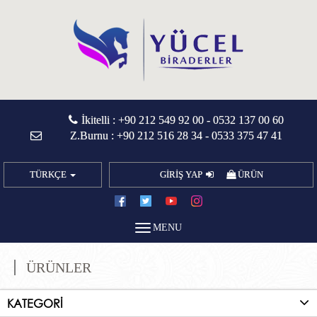
İkitelli :
+90 212 549 92 00
-
0532 137 00 60
Z.Burnu :
+90 212 516 28 34
-
0533 375 47 41
TÜRKÇE
GİRİŞ YAP
ÜRÜN
MENU
ÜRÜNLER
KATEGORİ