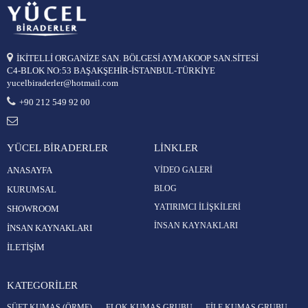
İKİTELLİ ORGANİZE SAN. BÖLGESİ AYMAKOOP SAN.SİTESİ
C4-BLOK NO:53 BAŞAKŞEHİR-İSTANBUL-TÜRKİYE
yucelbiraderler@hotmail.com
+90 212 549 92 00
YÜCEL BİRADERLER
LİNKLER
ANASAYFA
VİDEO GALERİ
BLOG
KURUMSAL
YATIRIMCI İLİŞKİLERİ
SHOWROOM
İNSAN KAYNAKLARI
İNSAN KAYNAKLARI
İLETİŞİM
KATEGORİLER
SÜET KUMAŞ (ÖRME)
FLOK KUMAŞ GRUBU
FİLE KUMAŞ GRUBU