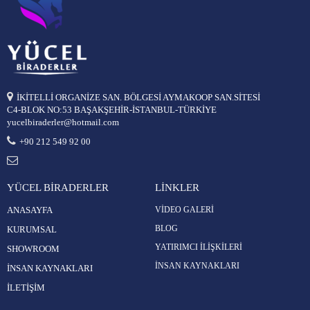
İKİTELLİ ORGANİZE SAN. BÖLGESİ AYMAKOOP SAN.SİTESİ
C4-BLOK NO:53 BAŞAKŞEHİR-İSTANBUL-TÜRKİYE
yucelbiraderler@hotmail.com
+90 212 549 92 00
YÜCEL BİRADERLER
LİNKLER
ANASAYFA
VİDEO GALERİ
BLOG
KURUMSAL
YATIRIMCI İLİŞKİLERİ
SHOWROOM
İNSAN KAYNAKLARI
İNSAN KAYNAKLARI
İLETİŞİM