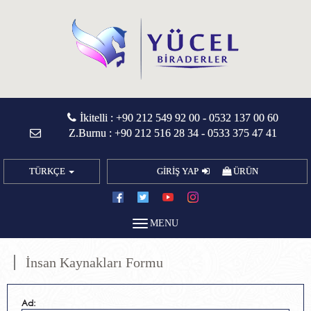
İkitelli :
+90 212 549 92 00
-
0532 137 00 60
Z.Burnu :
+90 212 516 28 34
-
0533 375 47 41
TÜRKÇE
GİRİŞ YAP
ÜRÜN
MENU
İnsan Kaynakları Formu
Ad: